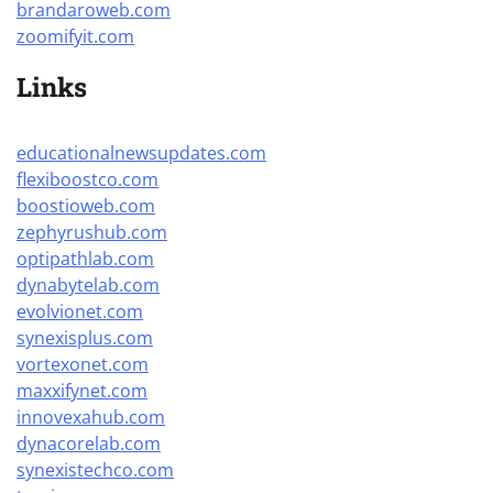
brandaroweb.com
zoomifyit.com
Links
educationalnewsupdates.com
flexiboostco.com
boostioweb.com
zephyrushub.com
optipathlab.com
dynabytelab.com
evolvionet.com
synexisplus.com
vortexonet.com
maxxifynet.com
innovexahub.com
dynacorelab.com
synexistechco.com