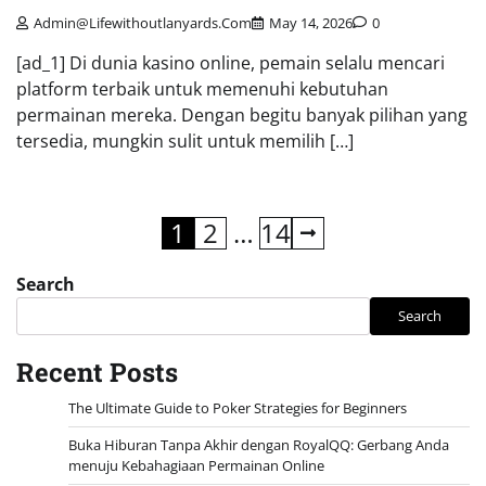
Admin@lifewithoutlanyards.com
May 14, 2026
0
[ad_1] Di dunia kasino online, pemain selalu mencari
platform terbaik untuk memenuhi kebutuhan
permainan mereka. Dengan begitu banyak pilihan yang
tersedia, mungkin sulit untuk memilih […]
1
2
…
14
Posts
pagination
Search
Search
Recent Posts
The Ultimate Guide to Poker Strategies for Beginners
Buka Hiburan Tanpa Akhir dengan RoyalQQ: Gerbang Anda
menuju Kebahagiaan Permainan Online