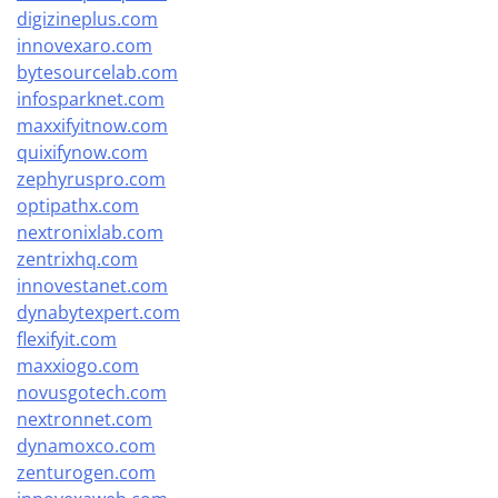
digizineplus.com
innovexaro.com
bytesourcelab.com
infosparknet.com
maxxifyitnow.com
quixifynow.com
zephyruspro.com
optipathx.com
nextronixlab.com
zentrixhq.com
innovestanet.com
dynabytexpert.com
flexifyit.com
maxxiogo.com
novusgotech.com
nextronnet.com
dynamoxco.com
zenturogen.com