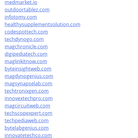
medmarket.io
outdoortablez.com
infotomy.com
healthysupplementsolution.com
codespottech.com
techdynogo.com
magchronicle.com
digipediatech.com
maglinkitnow.com
byteinsightweb.com
magdynogenius.com
magsynapselab.com
techtronixgen.com
innovextechpro.com
magcircuitweb.com
techscopexpert.com
techpediaweb.com
bytelabgenius.com
innovatetechco.com