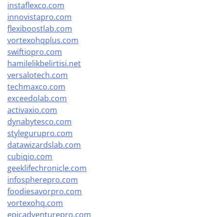
instaflexco.com
innovistapro.com
flexiboostlab.com
vortexohqplus.com
swiftiopro.com
hamilelikbelirtisi.net
versalotech.com
techmaxco.com
exceedolab.com
activaxio.com
dynabytesco.com
stylegurupro.com
datawizardslab.com
cubiqio.com
geeklifechronicle.com
infospherepro.com
foodiesavorpro.com
vortexohq.com
epicadventurepro.com