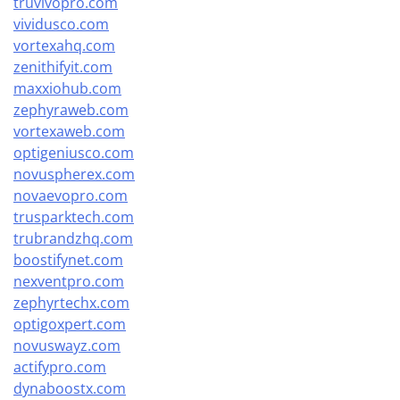
truvivopro.com
vividusco.com
vortexahq.com
zenithifyit.com
maxxiohub.com
zephyraweb.com
vortexaweb.com
optigeniusco.com
novuspherex.com
novaevopro.com
trusparktech.com
trubrandzhq.com
boostifynet.com
nexventpro.com
zephyrtechx.com
optigoxpert.com
novuswayz.com
actifypro.com
dynaboostx.com