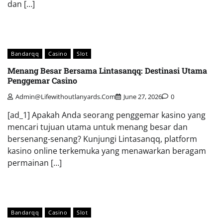
dan […]
Bandarqq
Casino
Slot
Menang Besar Bersama Lintasanqq: Destinasi Utama
Penggemar Casino
Admin@lifewithoutlanyards.com
June 27, 2026
0
[ad_1] Apakah Anda seorang penggemar kasino yang
mencari tujuan utama untuk menang besar dan
bersenang-senang? Kunjungi Lintasanqq, platform
kasino online terkemuka yang menawarkan beragam
permainan […]
Bandarqq
Casino
Slot