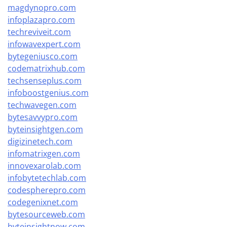
magdynopro.com
infoplazapro.com
techreviveit.com
infowavexpert.com
bytegeniusco.com
codematrixhub.com
techsenseplus.com
infoboostgenius.com
techwavegen.com
bytesavvypro.com
byteinsightgen.com
digizinetech.com
infomatrixgen.com
innovexarolab.com
infobytetechlab.com
codespherepro.com
codegenixnet.com
bytesourceweb.com
byteinsightnow.com