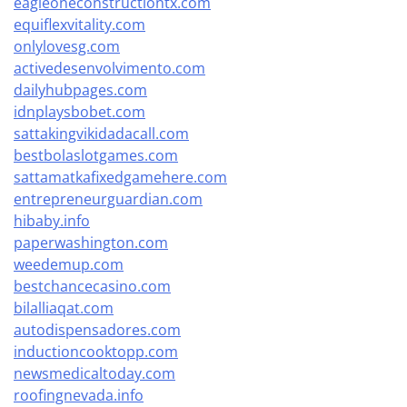
eagleoneconstructiontx.com
equiflexvitality.com
onlylovesg.com
activedesenvolvimento.com
dailyhubpages.com
idnplaysbobet.com
sattakingvikidadacall.com
bestbolaslotgames.com
sattamatkafixedgamehere.com
entrepreneurguardian.com
hibaby.info
paperwashington.com
weedemup.com
bestchancecasino.com
bilalliaqat.com
autodispensadores.com
inductioncooktopp.com
newsmedicaltoday.com
roofingnevada.info