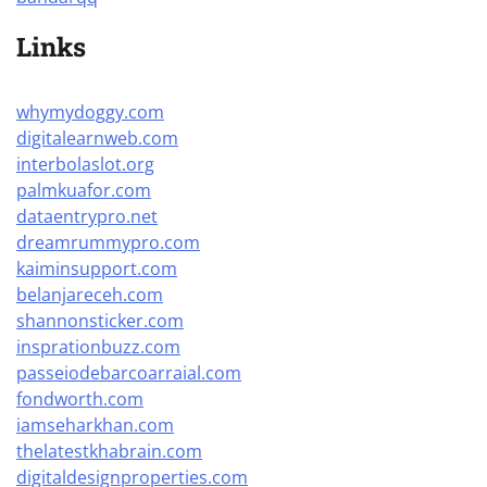
Links
whymydoggy.com
digitalearnweb.com
interbolaslot.org
palmkuafor.com
dataentrypro.net
dreamrummypro.com
kaiminsupport.com
belanjareceh.com
shannonsticker.com
insprationbuzz.com
passeiodebarcoarraial.com
fondworth.com
iamseharkhan.com
thelatestkhabrain.com
digitaldesignproperties.com