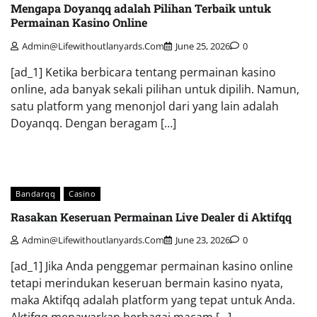
Mengapa Doyanqq adalah Pilihan Terbaik untuk
Permainan Kasino Online
Admin@lifewithoutlanyards.com
June 25, 2026
0
[ad_1] Ketika berbicara tentang permainan kasino
online, ada banyak sekali pilihan untuk dipilih. Namun,
satu platform yang menonjol dari yang lain adalah
Doyanqq. Dengan beragam […]
Bandarqq
Casino
Rasakan Keseruan Permainan Live Dealer di Aktifqq
Admin@lifewithoutlanyards.com
June 23, 2026
0
[ad_1] Jika Anda penggemar permainan kasino online
tetapi merindukan keseruan bermain kasino nyata,
maka Aktifqq adalah platform yang tepat untuk Anda.