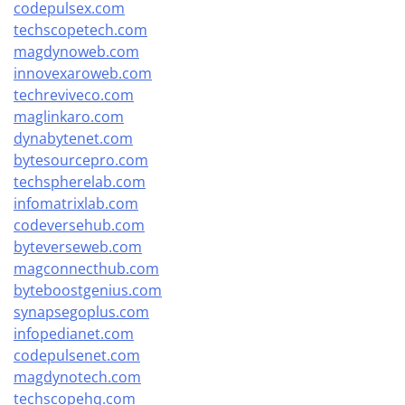
codepulsex.com
techscopetech.com
magdynoweb.com
innovexaroweb.com
techreviveco.com
maglinkaro.com
dynabytenet.com
bytesourcepro.com
techspherelab.com
infomatrixlab.com
codeversehub.com
byteverseweb.com
magconnecthub.com
byteboostgenius.com
synapsegoplus.com
infopedianet.com
codepulsenet.com
magdynotech.com
techscopehq.com