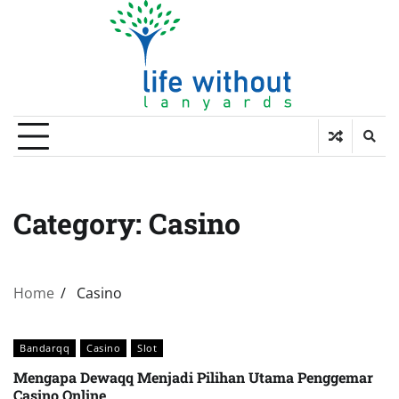
Skip
to
content
Category:
Casino
Home
Casino
Bandarqq
Casino
Slot
Mengapa Dewaqq Menjadi Pilihan Utama Penggemar
Casino Online