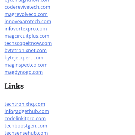
coderevivetech.com
magrevolveco.com
innovexarotech.com
infovortexpro.com
magcircuitplus.com
techscopeitnow.com
bytetronixnet.com
bytejetxpert.com
maginspectco.com
magdynogo.com
Links
techtronixhq.com
infogadgethub.com
codelinkitpro.com
techboostgen.com
techsensehub.com