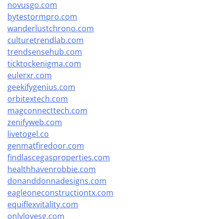
novusgo.com
bytestormpro.com
wanderlustchrono.com
culturetrendlab.com
trendsensehub.com
ticktockenigma.com
eulerxr.com
geekifygenius.com
orbitextech.com
magconnecttech.com
zenifyweb.com
livetogel.co
genmatfiredoor.com
findlascegasproperties.com
healthhavenrobbie.com
donanddonnadesigns.com
eagleoneconstructiontx.com
equiflexvitality.com
onlylovesg.com