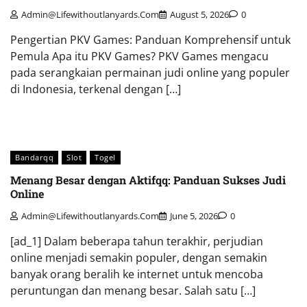
Admin@lifewithoutlanyards.com
August 5, 2026
0
Pengertian PKV Games: Panduan Komprehensif untuk
Pemula Apa itu PKV Games? PKV Games mengacu
pada serangkaian permainan judi online yang populer
di Indonesia, terkenal dengan […]
Bandarqq
Slot
Togel
Menang Besar dengan Aktifqq: Panduan Sukses Judi
Online
Admin@lifewithoutlanyards.com
June 5, 2026
0
[ad_1] Dalam beberapa tahun terakhir, perjudian
online menjadi semakin populer, dengan semakin
banyak orang beralih ke internet untuk mencoba
peruntungan dan menang besar. Salah satu […]