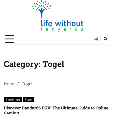
Skip
to
content
Category:
Togel
Home
Togel
Bandarqq
Togel
Discover Bandar66 PKV: The Ultimate Guide to Online
Gaming