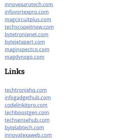
innovexarotech.com
infovortexpro.com
magcircuitplus.com
techscopeitnow.com
bytetronixnet.com
bytejetxpert.com
maginspectco.com
magdynogo.com
Links
techtronixhq.com
infogadgethub.com
codelinkitpro.com
techboostgen.com
techsensehub.com
bytelabtech.com
innovatexaweb.com