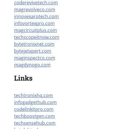
coderevivetech.com
magrevolveco.com
innovexarotech.com
infovortexpro.com
magcircuitplus.com
techscopeitnow.com
bytetronixnet.com
bytejetxpert.com
maginspectco.com
magdynogo.com
Links
techtronixhq.com
infogadgethub.com
codelinkitpro.com
techboostgen.com
techsensehub.com