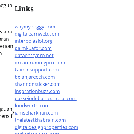
ngguh
Links
g
whymydoggy.com
siapa
digitalearnweb.com
aran
interbolaslot.org
teraan
palmkuafor.com
n
dataentrypro.net
dreamrummypro.com
kaiminsupport.com
belanjareceh.com
shannonsticker.com
insprationbuzz.com
passeiodebarcoarraial.com
fondworth.com
jauan
iamseharkhan.com
ensif
thelatestkhabrain.com
digitaldesignproperties.com