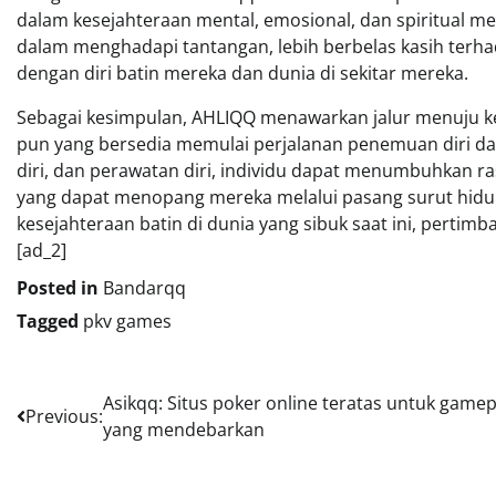
dalam kesejahteraan mental, emosional, dan spiritual
dalam menghadapi tantangan, lebih berbelas kasih terhad
dengan diri batin mereka dan dunia di sekitar mereka.
Sebagai kesimpulan, AHLIQQ menawarkan jalur menuju ke
pun yang bersedia memulai perjalanan penemuan diri da
diri, dan perawatan diri, individu dapat menumbuhkan 
yang dapat menopang mereka melalui pasang surut hidu
kesejahteraan batin di dunia yang sibuk saat ini, pertim
[ad_2]
Posted in
Bandarqq
Tagged
pkv games
Post
Asikqq: Situs poker online teratas untuk gamep
Previous:
yang mendebarkan
navigation