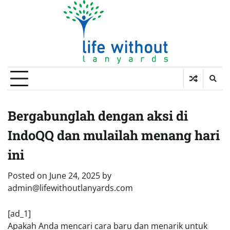
Skip
to
content
Bergabunglah dengan aksi di
IndoQQ dan mulailah menang hari
ini
Posted on
June 24, 2025
by
admin@lifewithoutlanyards.com
[ad_1]
Apakah Anda mencari cara baru dan menarik untuk