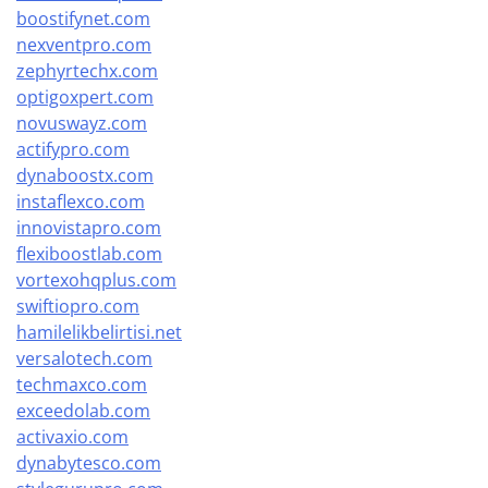
boostifynet.com
nexventpro.com
zephyrtechx.com
optigoxpert.com
novuswayz.com
actifypro.com
dynaboostx.com
instaflexco.com
innovistapro.com
flexiboostlab.com
vortexohqplus.com
swiftiopro.com
hamilelikbelirtisi.net
versalotech.com
techmaxco.com
exceedolab.com
activaxio.com
dynabytesco.com