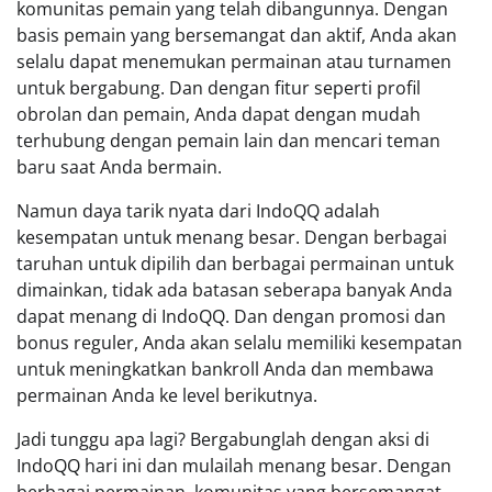
komunitas pemain yang telah dibangunnya. Dengan
basis pemain yang bersemangat dan aktif, Anda akan
selalu dapat menemukan permainan atau turnamen
untuk bergabung. Dan dengan fitur seperti profil
obrolan dan pemain, Anda dapat dengan mudah
terhubung dengan pemain lain dan mencari teman
baru saat Anda bermain.
Namun daya tarik nyata dari IndoQQ adalah
kesempatan untuk menang besar. Dengan berbagai
taruhan untuk dipilih dan berbagai permainan untuk
dimainkan, tidak ada batasan seberapa banyak Anda
dapat menang di IndoQQ. Dan dengan promosi dan
bonus reguler, Anda akan selalu memiliki kesempatan
untuk meningkatkan bankroll Anda dan membawa
permainan Anda ke level berikutnya.
Jadi tunggu apa lagi? Bergabunglah dengan aksi di
IndoQQ hari ini dan mulailah menang besar. Dengan