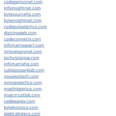
codegeniusnet.com
infoinsightnet.com
bytesourcehq.com
byteinsightnet.com
codepulsetechco.com
digizineweb.com
codeconnectx.com
infomatrixxpert.com
innovexaronet.com
techvistanow.com
infomatrixhq.com
cubixiosparklab.com
novaevotech.com
innovextechco.com
maglinkgenius.com
magcircuitlab.com
codewavex.com
byteboostco.com
elektrabyteco.com