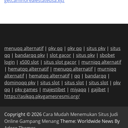
getcaminorealestateusa.xyz
menuqq alternatif
|
pkv qq
|
pkv qq
|
situs pkv
|
situs
qq
|
bandarqq pkv
|
slot gacor
|
situs pkv
|
sbobet
login
|
x500 slot
|
situs slot gacor
|
murniqq alternatif
|
hematqq alternatif
|
menuqq alternatif
|
murniqq
alternatif
|
hematqq alternatif
|
qq
|
bandarqq
|
dominoqq pkv
|
situs slot
|
situs slot
|
situs slot
|
pkv
qq
|
pkv games
|
majestibet
|
miyaqq
|
gajibet
|
https://asikqq.pkvgamesresmi.org/
Copyright © 2026
Cara Mudah Menemukan Situs Judi
Online Gampang Menang
Theme: Worldwide News By
Adore Themes
.