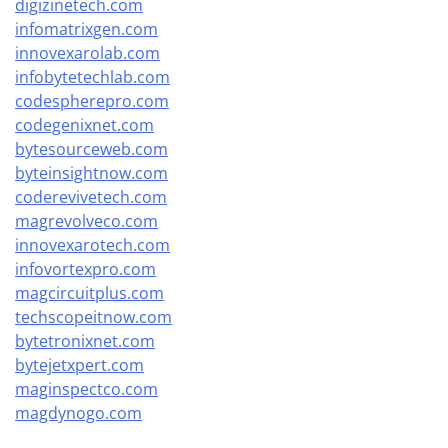
digizinetech.com
infomatrixgen.com
innovexarolab.com
infobytetechlab.com
codespherepro.com
codegenixnet.com
bytesourceweb.com
byteinsightnow.com
coderevivetech.com
magrevolveco.com
innovexarotech.com
infovortexpro.com
magcircuitplus.com
techscopeitnow.com
bytetronixnet.com
bytejetxpert.com
maginspectco.com
magdynogo.com