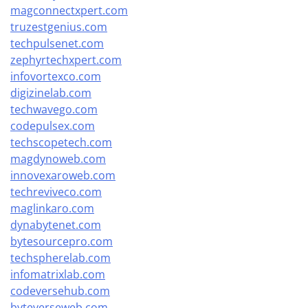
magconnectxpert.com
truzestgenius.com
techpulsenet.com
zephyrtechxpert.com
infovortexco.com
digizinelab.com
techwavego.com
codepulsex.com
techscopetech.com
magdynoweb.com
innovexaroweb.com
techreviveco.com
maglinkaro.com
dynabytenet.com
bytesourcepro.com
techspherelab.com
infomatrixlab.com
codeversehub.com
byteverseweb.com