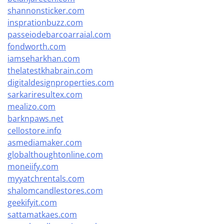
shannonsticker.com
insprationbuzz.com
passeiodebarcoarraial.com
fondworth.com
iamseharkhan.com
thelatestkhabrain.com
digitaldesignproperties.com
sarkariresultex.com
mealizo.com
barknpaws.net
cellostore.info
asmediamaker.com
globalthoughtonline.com
moneiify.com
myyatchrentals.com
shalomcandlestores.com
geekifyit.com
sattamatkaes.com