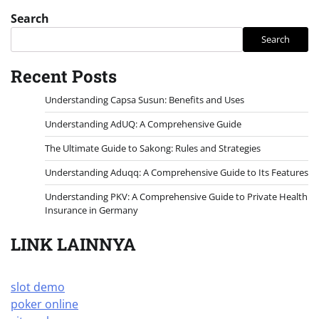
Search
Search
Recent Posts
Understanding Capsa Susun: Benefits and Uses
Understanding AdUQ: A Comprehensive Guide
The Ultimate Guide to Sakong: Rules and Strategies
Understanding Aduqq: A Comprehensive Guide to Its Features
Understanding PKV: A Comprehensive Guide to Private Health
Insurance in Germany
LINK LAINNYA
slot demo
poker online