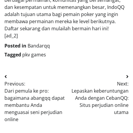
berbagai permainan, komunitas yang bersemangat,
dan kesempatan untuk memenangkan besar, IndoQQ
adalah tujuan utama bagi pemain poker yang ingin
membawa permainan mereka ke level berikutnya.
Daftar sekarang dan mulailah bermain hari ini!
[ad_2]
Posted in
Bandarqq
Tagged
pkv games
Post
Previous:
Next:
navigation
Dari pemula ke pro:
Lepaskan keberuntungan
bagaimana abangqq dapat
Anda dengan CebanQQ:
membantu Anda
Situs perjudian online
menguasai seni perjudian
utama
online