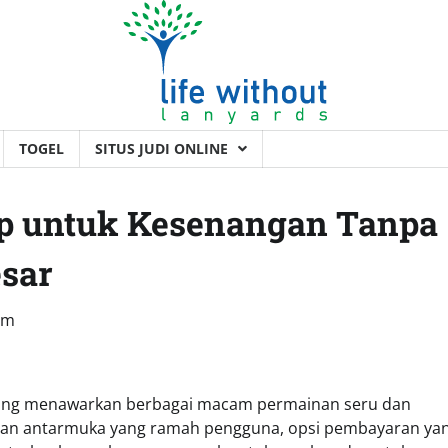
TOGEL
SITUS JUDI ONLINE
ap untuk Kesenangan Tanpa
sar
om
 yang menawarkan berbagai macam permainan seru dan
ngan antarmuka yang ramah pengguna, opsi pembayaran ya