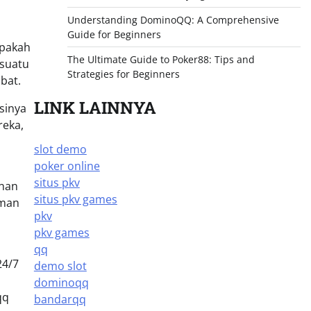
Understanding DominoQQ: A Comprehensive
Guide for Beginners
Apakah
The Ultimate Guide to Poker88: Tips and
esuatu
Strategies for Beginners
bat.
LINK LAINNYA
sinya
eka,
slot demo
poker online
situs pkv
anan
situs pkv games
aman
pkv
pkv games
qq
24/7
demo slot
dominoqq
qq
bandarqq