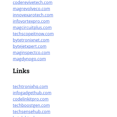
coderevivetech.com
magrevolveco.com
innovexarotech.com
infovortexpro.com
magcircuitplus.com
techscopeitnow.com
bytetronixnet.com
bytejetxpert.com
maginspectco.com
magdynogo.com
Links
techtronixhq.com
infogadgethub.com
codelinkitpro.com
techboostgen.com
techsensehub.com