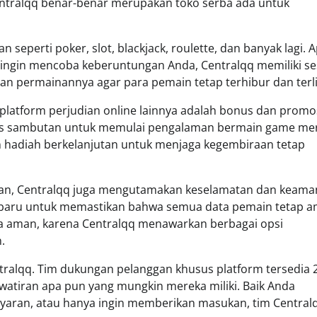
entralqq benar-benar merupakan toko serba ada untuk
seperti poker, slot, blackjack, roulette, dan banyak lagi. 
ngin mencoba keberuntungan Anda, Centralqq memiliki s
an permainannya agar para pemain tetap terhibur dan terli
platform perjudian online lainnya adalah bonus dan promo
s sambutan untuk memulai pengalaman bermain game mer
 hadiah berkelanjutan untuk menjaga kegembiraan tetap
kan, Centralqq juga mengutamakan keselamatan dan keam
terbaru untuk memastikan bahwa semua data pemain tetap 
a aman, karena Centralqq menawarkan berbagai opsi
.
tralqq. Tim dukungan pelanggan khusus platform tersedia 
tiran apa pun yang mungkin mereka miliki. Baik Anda
aran, atau hanya ingin memberikan masukan, tim Central