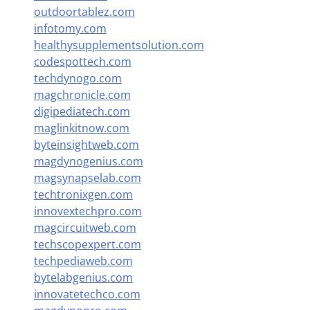
outdoortablez.com
infotomy.com
healthysupplementsolution.com
codespottech.com
techdynogo.com
magchronicle.com
digipediatech.com
maglinkitnow.com
byteinsightweb.com
magdynogenius.com
magsynapselab.com
techtronixgen.com
innovextechpro.com
magcircuitweb.com
techscopexpert.com
techpediaweb.com
bytelabgenius.com
innovatetechco.com