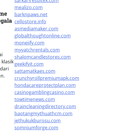
sarkariresultex.com
mealizo.com
ame
barknpaws.net
gala
cellostore.info
asmediamaker.com
globalthoughtonline.com
moneiify.com
myyatchrentals.com
ai
shalomcandlestores.com
klasik
geekifyit.com
dari
sattamatkaes.com
n.
crunchyrollpremiumapk.com
hondacareprotectplan.com
casinogamblingcasino.com
towtimenews.com
draincleaningdirectory.com
baotangmythuathcm.com
jethukukburosu.com
somniumforge.com