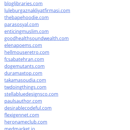
bloglibraries.com
luleburgaznakliyatfirmasi.com
thebapehoodie.com
parasosyal.com
enticingmuslim.com
goodhealthsoundwealth.com
elenapoems.com
hellmouseretro.com
fcsabatehran.com
dogemutants.com
duramaxtop.com
takamasoudia.com
twdoingthings.com
stellabluedesignsco.com
paulsauthor.com
desirablecodeful.com
flexigennet.com
heronameclub.com
medmarket.io