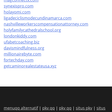
synexispro.com
holayomi.com
ligadeciclismodecundinamarca.com
nashvilleworkerscompensationattorney.com
holyfamilycathedralschool.org
londonkiddy.com
ufabetcoaching.biz
davismindfulness.org
millionairebyte.com
fortechday.com
getcaminorealestateusa.xyz
menuqq alternatif
|
pkv qq
|
pkv qq
|
situs pkv
|
situs