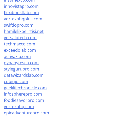
innovistapro.com
flexiboostlab.com
vortexohqplus.com
swiftiopro.com
hamilelikbelirtisi.net
versalotech.com
techmaxco.com
exceedolab.com
activaxio.com
dynabytesco.com
stylegurupro.com
datawizardslab.com
cubiqio.com
geeklifechronicle.com
infospherepro.com
foodiesavorpro.com
vortexohq.com
epicadventurepro.com