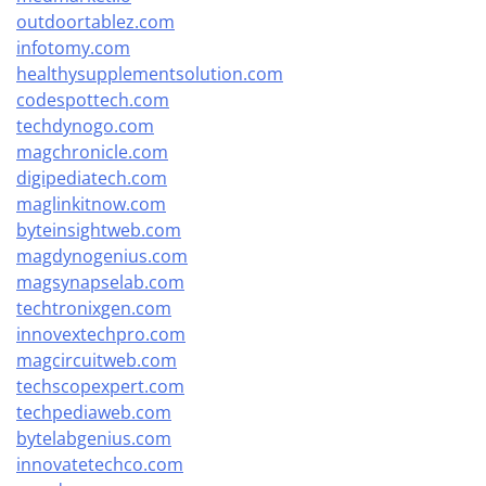
outdoortablez.com
infotomy.com
healthysupplementsolution.com
codespottech.com
techdynogo.com
magchronicle.com
digipediatech.com
maglinkitnow.com
byteinsightweb.com
magdynogenius.com
magsynapselab.com
techtronixgen.com
innovextechpro.com
magcircuitweb.com
techscopexpert.com
techpediaweb.com
bytelabgenius.com
innovatetechco.com