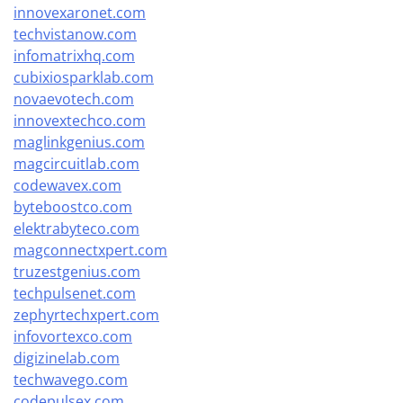
innovexaronet.com
techvistanow.com
infomatrixhq.com
cubixiosparklab.com
novaevotech.com
innovextechco.com
maglinkgenius.com
magcircuitlab.com
codewavex.com
byteboostco.com
elektrabyteco.com
magconnectxpert.com
truzestgenius.com
techpulsenet.com
zephyrtechxpert.com
infovortexco.com
digizinelab.com
techwavego.com
codepulsex.com