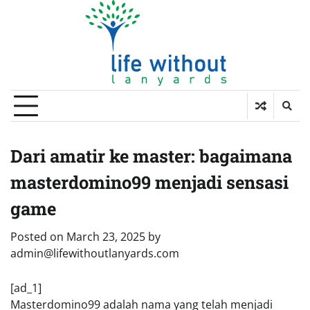
Skip
to
content
Dari amatir ke master: bagaimana
masterdomino99 menjadi sensasi
game
Posted on
March 23, 2025
by
admin@lifewithoutlanyards.com
[ad_1]
Masterdomino99 adalah nama yang telah menjadi