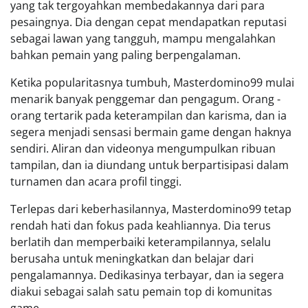
yang tak tergoyahkan membedakannya dari para
pesaingnya. Dia dengan cepat mendapatkan reputasi
sebagai lawan yang tangguh, mampu mengalahkan
bahkan pemain yang paling berpengalaman.
Ketika popularitasnya tumbuh, Masterdomino99 mulai
menarik banyak penggemar dan pengagum. Orang -
orang tertarik pada keterampilan dan karisma, dan ia
segera menjadi sensasi bermain game dengan haknya
sendiri. Aliran dan videonya mengumpulkan ribuan
tampilan, dan ia diundang untuk berpartisipasi dalam
turnamen dan acara profil tinggi.
Terlepas dari keberhasilannya, Masterdomino99 tetap
rendah hati dan fokus pada keahliannya. Dia terus
berlatih dan memperbaiki keterampilannya, selalu
berusaha untuk meningkatkan dan belajar dari
pengalamannya. Dedikasinya terbayar, dan ia segera
diakui sebagai salah satu pemain top di komunitas