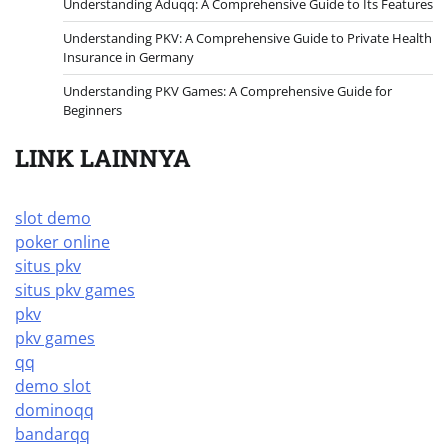
Understanding Aduqq: A Comprehensive Guide to Its Features
Understanding PKV: A Comprehensive Guide to Private Health
Insurance in Germany
Understanding PKV Games: A Comprehensive Guide for
Beginners
LINK LAINNYA
slot demo
poker online
situs pkv
situs pkv games
pkv
pkv games
qq
demo slot
dominoqq
bandarqq