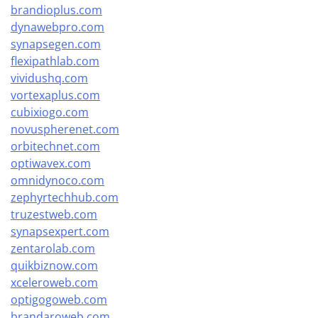
brandioplus.com
dynawebpro.com
synapsegen.com
flexipathlab.com
vividushq.com
vortexaplus.com
cubixiogo.com
novuspherenet.com
orbitechnet.com
optiwavex.com
omnidynoco.com
zephyrtechhub.com
truzestweb.com
synapsexpert.com
zentarolab.com
quikbiznow.com
xceleroweb.com
optigogoweb.com
brandaroweb.com