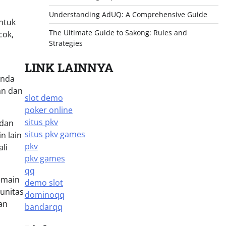
Understanding AdUQ: A Comprehensive Guide
ntuk
The Ultimate Guide to Sakong: Rules and
cok,
Strategies
LINK LAINNYA
Anda
an dan
slot demo
poker online
situs pkv
 dan
situs pkv games
n lain
pkv
li
pkv games
qq
emain
demo slot
unitas
dominoqq
an
bandarqq