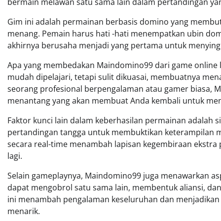
bermain melawan satu sama lain dalam pertandingan ya
Gim ini adalah permainan berbasis domino yang membutu
menang. Pemain harus hati -hati menempatkan ubin dom
akhirnya berusaha menjadi yang pertama untuk menying
Apa yang membedakan Maindomino99 dari game online lai
mudah dipelajari, tetapi sulit dikuasai, membuatnya men
seorang profesional berpengalaman atau gamer biasa
menantang yang akan membuat Anda kembali untuk mend
Faktor kunci lain dalam keberhasilan permainan adalah 
pertandingan tangga untuk membuktikan keterampilan m
secara real-time menambah lapisan kegembiraan ekstra 
lagi.
Selain gameplaynya, Maindomino99 juga menawarkan aspek
dapat mengobrol satu sama lain, membentuk aliansi, d
ini menambah pengalaman keseluruhan dan menjadikan
menarik.