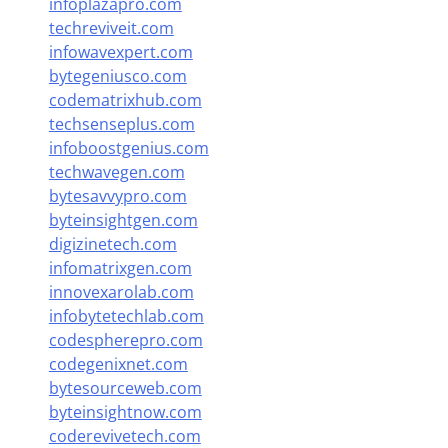
infoplazapro.com
techreviveit.com
infowavexpert.com
bytegeniusco.com
codematrixhub.com
techsenseplus.com
infoboostgenius.com
techwavegen.com
bytesavvypro.com
byteinsightgen.com
digizinetech.com
infomatrixgen.com
innovexarolab.com
infobytetechlab.com
codespherepro.com
codegenixnet.com
bytesourceweb.com
byteinsightnow.com
coderevivetech.com