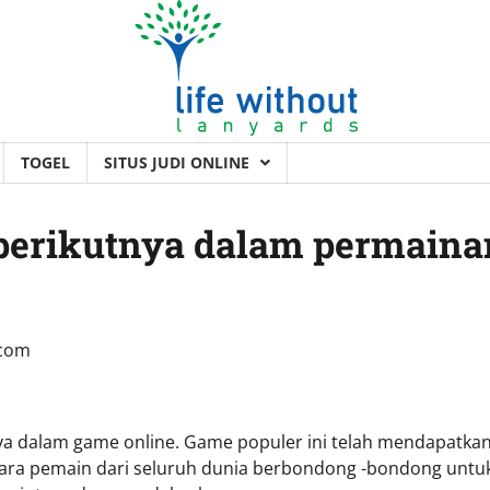
TOGEL
SITUS JUDI ONLINE
berikutnya dalam permaina
.com
ya dalam game online. Game populer ini telah mendapatka
para pemain dari seluruh dunia berbondong -bondong untu