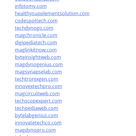
infotomy.com
healthysupplementsolution.com
codespottech.com
techdynogo.com
magchronicle.com
digipediatech.com
maglinkitnow.com
byteinsightweb.com
magdynogenius.com
magsynapselab.com
techtronixgen.com
innovextechpro.com
magcircuitweb.com
techscopexpert.com
techpediaweb.com
bytelabgenius.com
innovatetechco.com
magdynopro.com