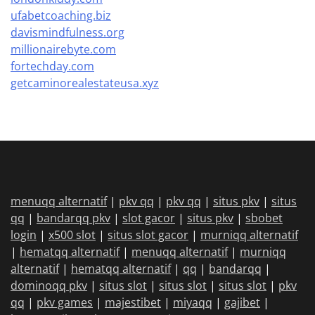
ufabetcoaching.biz
davismindfulness.org
millionairebyte.com
fortechday.com
getcaminorealestateusa.xyz
menuqq alternatif
|
pkv qq
|
pkv qq
|
situs pkv
|
situs
qq
|
bandarqq pkv
|
slot gacor
|
situs pkv
|
sbobet
login
|
x500 slot
|
situs slot gacor
|
murniqq alternatif
|
hematqq alternatif
|
menuqq alternatif
|
murniqq
alternatif
|
hematqq alternatif
|
qq
|
bandarqq
|
dominoqq pkv
|
situs slot
|
situs slot
|
situs slot
|
pkv
qq
|
pkv games
|
majestibet
|
miyaqq
|
gajibet
|