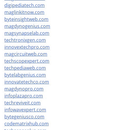
digipediatech.com
maglinkitnow.com
byteinsightweb.com
magdynogenius.com
magsynapselab.com
techtronixgen.com
innovextechpro.com
magcircuitweb.com
techscopexpert.com
techpediaweb.com
bytelabgenius.com
innovatetechco.com
magdynopro.com
infoplazapro.com
techreviveit.com
infowavexpert.com
bytegeniusco.com
codematrixhub.com