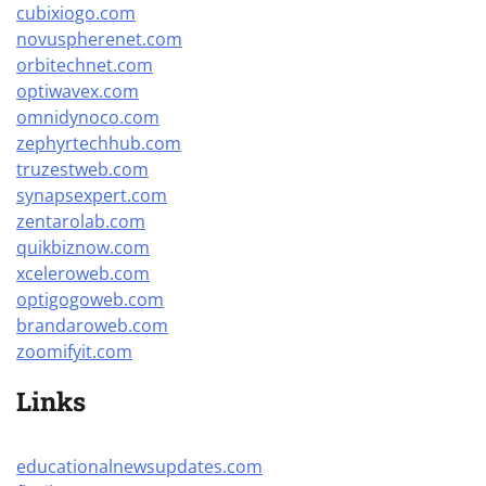
cubixiogo.com
novuspherenet.com
orbitechnet.com
optiwavex.com
omnidynoco.com
zephyrtechhub.com
truzestweb.com
synapsexpert.com
zentarolab.com
quikbiznow.com
xceleroweb.com
optigogoweb.com
brandaroweb.com
zoomifyit.com
Links
educationalnewsupdates.com