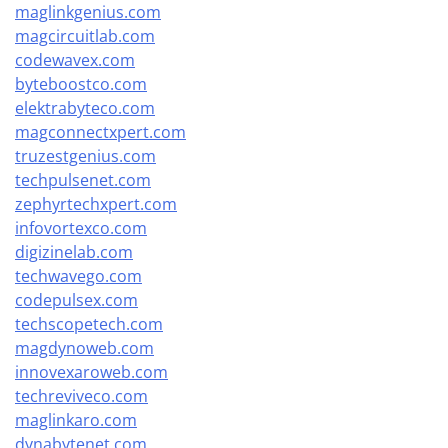
maglinkgenius.com
magcircuitlab.com
codewavex.com
byteboostco.com
elektrabyteco.com
magconnectxpert.com
truzestgenius.com
techpulsenet.com
zephyrtechxpert.com
infovortexco.com
digizinelab.com
techwavego.com
codepulsex.com
techscopetech.com
magdynoweb.com
innovexaroweb.com
techreviveco.com
maglinkaro.com
dynabytenet.com