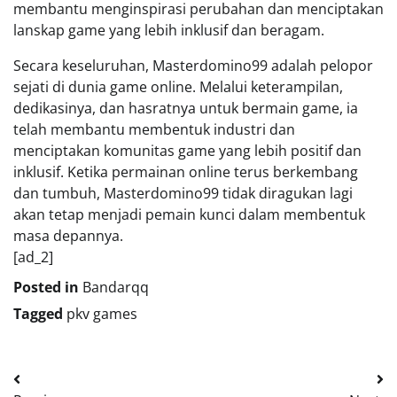
membantu menginspirasi perubahan dan menciptakan
lanskap game yang lebih inklusif dan beragam.
Secara keseluruhan, Masterdomino99 adalah pelopor
sejati di dunia game online. Melalui keterampilan,
dedikasinya, dan hasratnya untuk bermain game, ia
telah membantu membentuk industri dan
menciptakan komunitas game yang lebih positif dan
inklusif. Ketika permainan online terus berkembang
dan tumbuh, Masterdomino99 tidak diragukan lagi
akan tetap menjadi pemain kunci dalam membentuk
masa depannya.
[ad_2]
Posted in
Bandarqq
Tagged
pkv games
Post