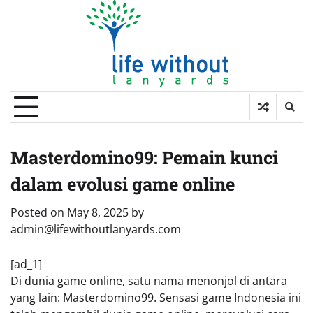
Skip
to
content
Masterdomino99: Pemain kunci
dalam evolusi game online
Posted on
May 8, 2025
by
admin@lifewithoutlanyards.com
[ad_1]
Di dunia game online, satu nama menonjol di antara
yang lain: Masterdomino99. Sensasi game Indonesia ini