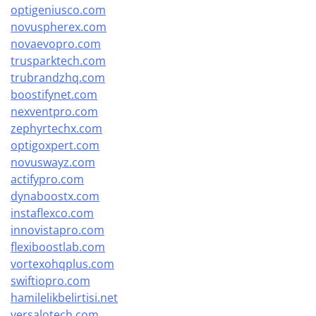
optigeniusco.com
novuspherex.com
novaevopro.com
trusparktech.com
trubrandzhq.com
boostifynet.com
nexventpro.com
zephyrtechx.com
optigoxpert.com
novuswayz.com
actifypro.com
dynaboostx.com
instaflexco.com
innovistapro.com
flexiboostlab.com
vortexohqplus.com
swiftiopro.com
hamilelikbelirtisi.net
versalotech.com