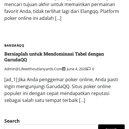
mencari tujuan akhir untuk memainkan permainan
favorit Anda, tidak terlihat lagi dari Elangqq. Platform
poker online ini adalah […]
BANDARQQ
Bersiaplah untuk Mendominasi Tabel dengan
GarudaQQ
Admin@lifewithoutlanyards.com
June 4, 2026
0
[ad_1] Jika Anda penggemar poker online, Anda pasti
ingin mengunjungi GarudaQQ. Situs poker online
populer ini dengan cepat mendapatkan reputasi
sebagai salah satu tempat terbaik […]
Search