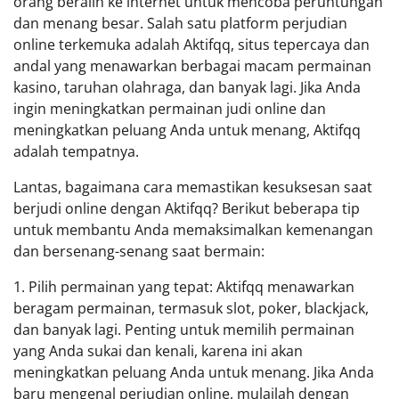
orang beralih ke internet untuk mencoba peruntungan
dan menang besar. Salah satu platform perjudian
online terkemuka adalah Aktifqq, situs tepercaya dan
andal yang menawarkan berbagai macam permainan
kasino, taruhan olahraga, dan banyak lagi. Jika Anda
ingin meningkatkan permainan judi online dan
meningkatkan peluang Anda untuk menang, Aktifqq
adalah tempatnya.
Lantas, bagaimana cara memastikan kesuksesan saat
berjudi online dengan Aktifqq? Berikut beberapa tip
untuk membantu Anda memaksimalkan kemenangan
dan bersenang-senang saat bermain:
1. Pilih permainan yang tepat: Aktifqq menawarkan
beragam permainan, termasuk slot, poker, blackjack,
dan banyak lagi. Penting untuk memilih permainan
yang Anda sukai dan kenali, karena ini akan
meningkatkan peluang Anda untuk menang. Jika Anda
baru mengenal perjudian online, mulailah dengan