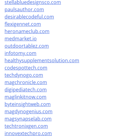
stellabluedesignsco.com
paulsauthor.com
desirablecodeful.com
flexigennet.com
heronameclub.com
medmarket.io
outdoortablez.com
infotomy.com
healthysupplementsolution.com
codespottech.com
techdynogo.com
magchronicle.com
digipediatech.com
maglinkitnow.com
byteinsightweb.com
magdynogenius.com
magsynapselab.com
techtronixgen.com
innovextechpro.com