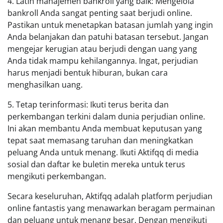
4. Latih manajemen bankroll yang baik: Mengelola
bankroll Anda sangat penting saat berjudi online.
Pastikan untuk menetapkan batasan jumlah yang ingin
Anda belanjakan dan patuhi batasan tersebut. Jangan
mengejar kerugian atau berjudi dengan uang yang
Anda tidak mampu kehilangannya. Ingat, perjudian
harus menjadi bentuk hiburan, bukan cara
menghasilkan uang.
5. Tetap terinformasi: Ikuti terus berita dan
perkembangan terkini dalam dunia perjudian online.
Ini akan membantu Anda membuat keputusan yang
tepat saat memasang taruhan dan meningkatkan
peluang Anda untuk menang. Ikuti Aktifqq di media
sosial dan daftar ke buletin mereka untuk terus
mengikuti perkembangan.
Secara keseluruhan, Aktifqq adalah platform perjudian
online fantastis yang menawarkan beragam permainan
dan peluang untuk menang besar. Dengan mengikuti