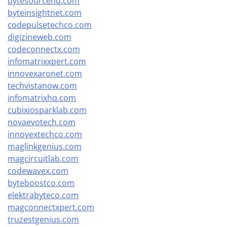
bytesourcehq.com
byteinsightnet.com
codepulsetechco.com
digizineweb.com
codeconnectx.com
infomatrixxpert.com
innovexaronet.com
techvistanow.com
infomatrixhq.com
cubixiosparklab.com
novaevotech.com
innovextechco.com
maglinkgenius.com
magcircuitlab.com
codewavex.com
byteboostco.com
elektrabyteco.com
magconnectxpert.com
truzestgenius.com