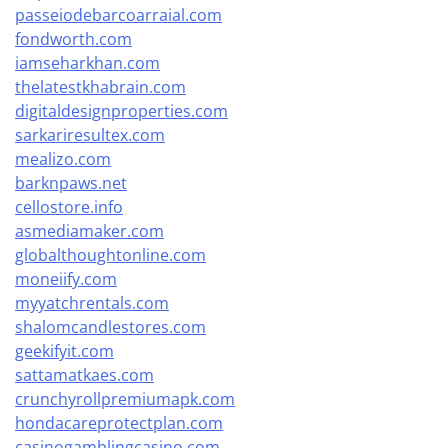
passeiodebarcoarraial.com
fondworth.com
iamseharkhan.com
thelatestkhabrain.com
digitaldesignproperties.com
sarkariresultex.com
mealizo.com
barknpaws.net
cellostore.info
asmediamaker.com
globalthoughtonline.com
moneiify.com
myyatchrentals.com
shalomcandlestores.com
geekifyit.com
sattamatkaes.com
crunchyrollpremiumapk.com
hondacareprotectplan.com
casinogamblingcasino.com