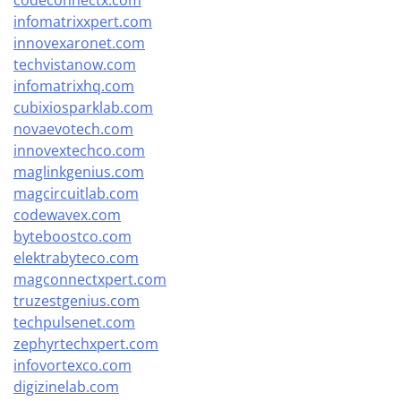
infomatrixxpert.com
innovexaronet.com
techvistanow.com
infomatrixhq.com
cubixiosparklab.com
novaevotech.com
innovextechco.com
maglinkgenius.com
magcircuitlab.com
codewavex.com
byteboostco.com
elektrabyteco.com
magconnectxpert.com
truzestgenius.com
techpulsenet.com
zephyrtechxpert.com
infovortexco.com
digizinelab.com