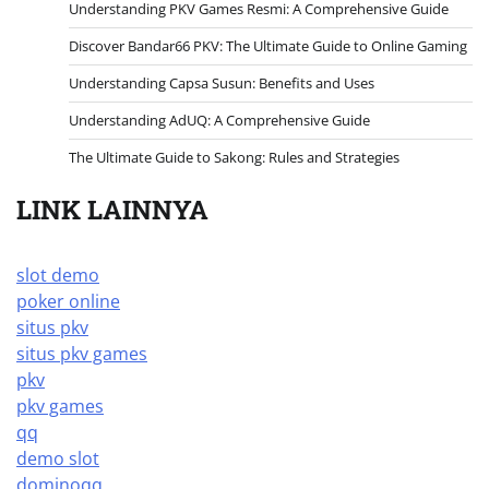
Understanding PKV Games Resmi: A Comprehensive Guide
Discover Bandar66 PKV: The Ultimate Guide to Online Gaming
Understanding Capsa Susun: Benefits and Uses
Understanding AdUQ: A Comprehensive Guide
The Ultimate Guide to Sakong: Rules and Strategies
LINK LAINNYA
slot demo
poker online
situs pkv
situs pkv games
pkv
pkv games
qq
demo slot
dominoqq