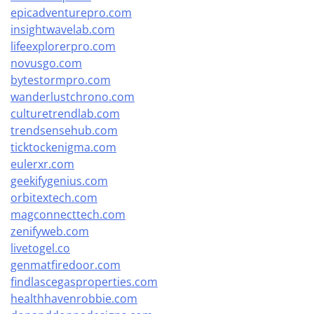
epicadventurepro.com
insightwavelab.com
lifeexplorerpro.com
novusgo.com
bytestormpro.com
wanderlustchrono.com
culturetrendlab.com
trendsensehub.com
ticktockenigma.com
eulerxr.com
geekifygenius.com
orbitextech.com
magconnecttech.com
zenifyweb.com
livetogel.co
genmatfiredoor.com
findlascegasproperties.com
healthhavenrobbie.com