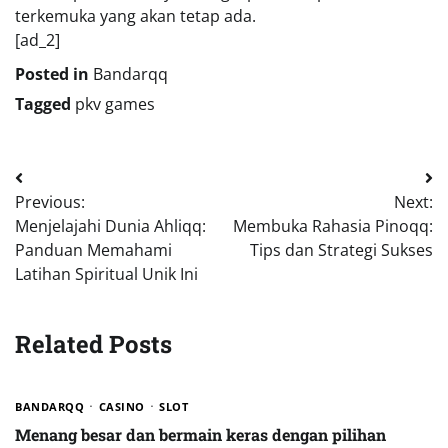
terkemuka yang akan tetap ada.
[ad_2]
Posted in
Bandarqq
Tagged
pkv games
Post
Previous:
Next:
navigation
Menjelajahi Dunia Ahliqq:
Membuka Rahasia Pinoqq:
Panduan Memahami
Tips dan Strategi Sukses
Latihan Spiritual Unik Ini
Related Posts
BANDARQQ
CASINO
SLOT
Menang besar dan bermain keras dengan pilihan