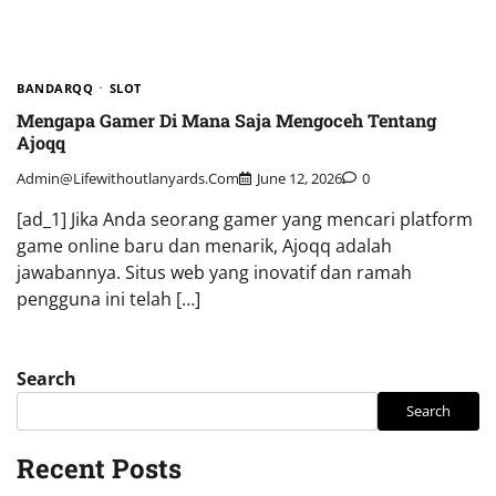
BANDARQQ
SLOT
Mengapa Gamer Di Mana Saja Mengoceh Tentang
Ajoqq
Admin@lifewithoutlanyards.com
June 12, 2026
0
[ad_1] Jika Anda seorang gamer yang mencari platform
game online baru dan menarik, Ajoqq adalah
jawabannya. Situs web yang inovatif dan ramah
pengguna ini telah […]
Search
Search
Recent Posts