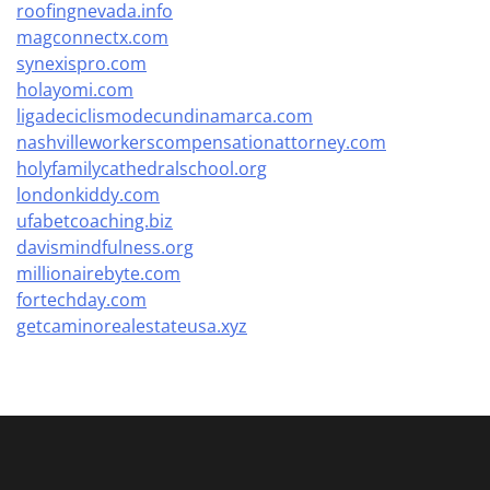
roofingnevada.info
magconnectx.com
synexispro.com
holayomi.com
ligadeciclismodecundinamarca.com
nashvilleworkerscompensationattorney.com
holyfamilycathedralschool.org
londonkiddy.com
ufabetcoaching.biz
davismindfulness.org
millionairebyte.com
fortechday.com
getcaminorealestateusa.xyz