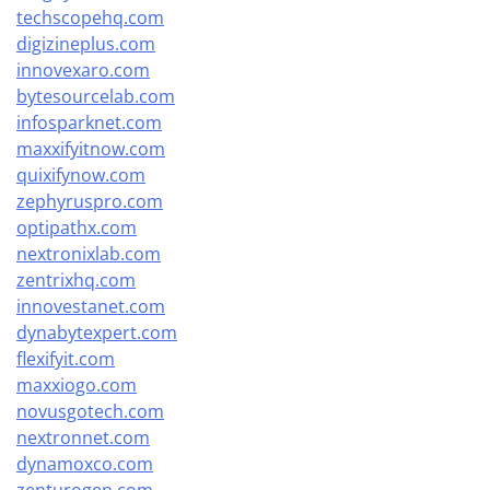
techscopehq.com
digizineplus.com
innovexaro.com
bytesourcelab.com
infosparknet.com
maxxifyitnow.com
quixifynow.com
zephyruspro.com
optipathx.com
nextronixlab.com
zentrixhq.com
innovestanet.com
dynabytexpert.com
flexifyit.com
maxxiogo.com
novusgotech.com
nextronnet.com
dynamoxco.com
zenturogen.com