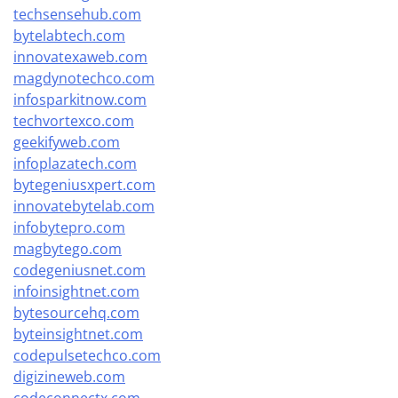
techsensehub.com
bytelabtech.com
innovatexaweb.com
magdynotechco.com
infosparkitnow.com
techvortexco.com
geekifyweb.com
infoplazatech.com
bytegeniusxpert.com
innovatebytelab.com
infobytepro.com
magbytego.com
codegeniusnet.com
infoinsightnet.com
bytesourcehq.com
byteinsightnet.com
codepulsetechco.com
digizineweb.com
codeconnectx.com