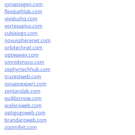
synapsegen.com
flexipathlab.com
vividushq.com
vortexaplus.com
cubixiogo.com
novuspherenet.com
orbitechnet.com
optiwavex.com
omnidynoco.com
zephyrtechhub.com
truzestweb.com
synapsexpert.com
zentarolab.com
quikbiznow.com
xceleroweb.com
optigogoweb.com
brandaroweb.com
zoomifyit.com