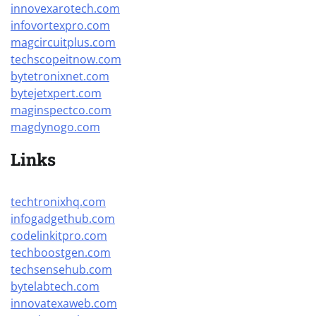
innovexarotech.com
infovortexpro.com
magcircuitplus.com
techscopeitnow.com
bytetronixnet.com
bytejetxpert.com
maginspectco.com
magdynogo.com
Links
techtronixhq.com
infogadgethub.com
codelinkitpro.com
techboostgen.com
techsensehub.com
bytelabtech.com
innovatexaweb.com