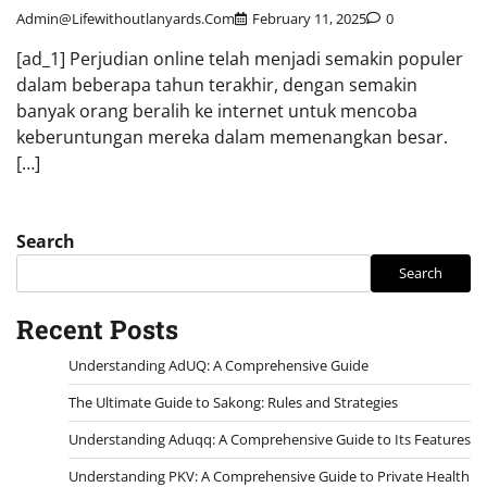
Admin@lifewithoutlanyards.com
February 11, 2025
0
[ad_1] Perjudian online telah menjadi semakin populer
dalam beberapa tahun terakhir, dengan semakin
banyak orang beralih ke internet untuk mencoba
keberuntungan mereka dalam memenangkan besar.
[…]
Search
Search
Recent Posts
Understanding AdUQ: A Comprehensive Guide
The Ultimate Guide to Sakong: Rules and Strategies
Understanding Aduqq: A Comprehensive Guide to Its Features
Understanding PKV: A Comprehensive Guide to Private Health