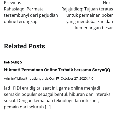
Previous:
Next:
navigation
Rahasiaqq: Permata
Rajajudiqq: Tujuan teratas
tersembunyi dari perjudian
untuk permainan poker
online terungkap
yang mendebarkan dan
kemenangan besar
Related Posts
BANDARQQ
Nikmati Permainan Online Terbaik bersama SuryaQQ
Admin@lifewithoutlanyards.com
October 27, 2025
0
[ad_1] Di era digital saat ini, game online menjadi
semakin populer sebagai bentuk hiburan dan interaksi
sosial. Dengan kemajuan teknologi dan internet,
pemain dari seluruh […]