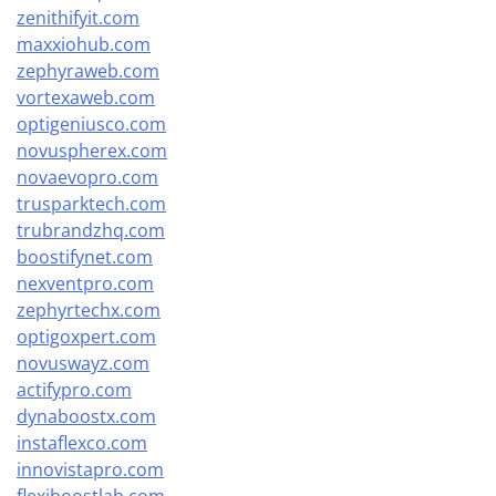
zenithifyit.com
maxxiohub.com
zephyraweb.com
vortexaweb.com
optigeniusco.com
novuspherex.com
novaevopro.com
trusparktech.com
trubrandzhq.com
boostifynet.com
nexventpro.com
zephyrtechx.com
optigoxpert.com
novuswayz.com
actifypro.com
dynaboostx.com
instaflexco.com
innovistapro.com
flexiboostlab.com