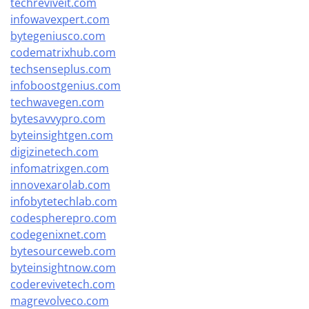
techreviveit.com
infowavexpert.com
bytegeniusco.com
codematrixhub.com
techsenseplus.com
infoboostgenius.com
techwavegen.com
bytesavvypro.com
byteinsightgen.com
digizinetech.com
infomatrixgen.com
innovexarolab.com
infobytetechlab.com
codespherepro.com
codegenixnet.com
bytesourceweb.com
byteinsightnow.com
coderevivetech.com
magrevolveco.com