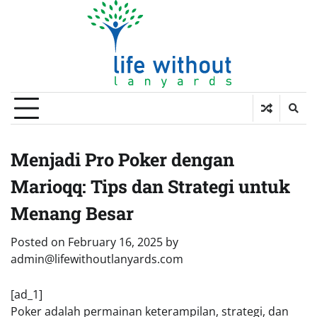
Skip
to
content
Menjadi Pro Poker dengan
Marioqq: Tips dan Strategi untuk
Menang Besar
Posted on
February 16, 2025
by
admin@lifewithoutlanyards.com
[ad_1]
Poker adalah permainan keterampilan, strategi, dan