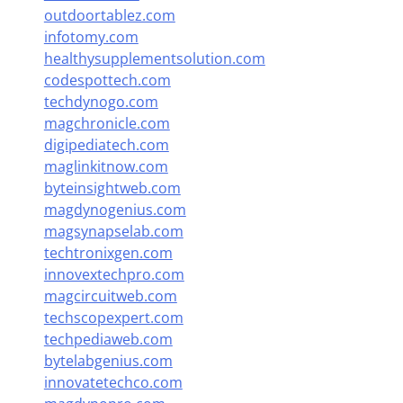
outdoortablez.com
infotomy.com
healthysupplementsolution.com
codespottech.com
techdynogo.com
magchronicle.com
digipediatech.com
maglinkitnow.com
byteinsightweb.com
magdynogenius.com
magsynapselab.com
techtronixgen.com
innovextechpro.com
magcircuitweb.com
techscopexpert.com
techpediaweb.com
bytelabgenius.com
innovatetechco.com