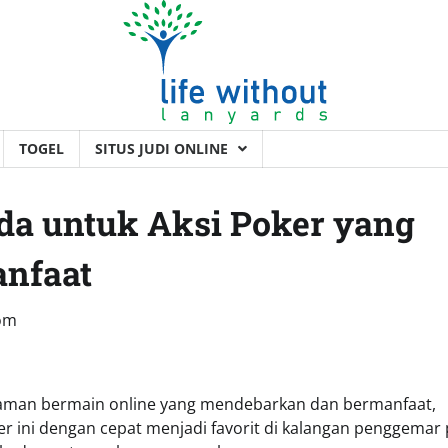
TOGEL
SITUS JUDI ONLINE
da untuk Aksi Poker yang
nfaat
com
laman bermain online yang mendebarkan dan bermanfaat,
r ini dengan cepat menjadi favorit di kalangan penggemar